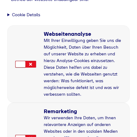
Schulungsteilnehmer,
Interessenten und Partner
Cookie Details
Wir nehmen den Schutz Ihrer Persönlichkeitsrechte
ernst und informieren Sie hiermit, wie wir Ihre
Daten verarbeiten und welche Ansprüche und
Webseitenanalyse
Rechte Ihnen zustehen.
Mit Ihrer Einwilligung geben Sie uns die
1. Kontaktdaten des Verantwortlichen
Möglichkeit, Daten über Ihren Besuch
Tyczka Energie Stiftung
auf unserer Website zu erheben und
Rechtsfähige öffentliche Stiftung des bürgerlichen
hierzu Analyse-Cookies einzusetzen.
Rechts
Diese Daten helfen uns dabei zu
Vorsitzender des Stiftungsrates: Frederick Tyczka-
verstehen, wie die Webseiten genutzt
Christoph
werden: Was funktioniert, was
Mitglieder des Vorstandes: Dr. Frank Götzelmann,
möglicherweise defekt ist und was wir
Thomas Zorn
verbessern sollten.
Fuchsbichl 70
82057 Icking
Telefon: +49 (0) 8171 627-0 (Mo.-Do. von 7:30
Remarketing
bis 16:30 Uhr | Fr. von 7:30 bis 13:30 Uhr)
Wir verwenden Ihre Daten, um Ihnen
E-Mail:
energie-stiftung@tyczka.com
relevantere Anzeigen auf anderen
2. Kontaktdaten des Datenschutzbeauftragten
Websites oder in den sozialen Medien
Der externe Datenschutzbeauftragte des