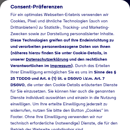
Consent-Präferenzen
Für ein optimales Webseiten-Erlebnis verwenden wir
Cookies, Pixel und ähnliche Technologien (auch von
Drittanbietern) zu Statistik-, Tracking- und Marketing-
Zwecken sowie zur Darstellung personalisierter Inhalte.
Diese Technologien greifen auf Ihre Endeinrichtung zu
und verarbeiten personenbezogene Daten von Ihnen
(näheres hierzu finden Sie unter Cookie-Details, in
Informationspflichten
unserer
Datenschutzerklärung
und den rechtlichen
Informationspflichten
Verantwortlichen im
Impressum
)
. Durch das Erteilen
Ihrer Einwilligung ermöglichen Sie es uns im
Sinne des §
25 TDDDG und Art. 6 (1) lit. a DSGVO i.V.m. Art. 7
DSGVO
, die unter den Cookie-Details erläuterten Dienste
Home
Datenschutz
Informationspflichten
für Sie einzusetzen. Sie können hier auch die genannten
Dienste individuell auswählen und einzeln in die Nutzung
einwilligen. Um Ihre erteilte Einwilligung jederzeit zu
Datenschutzinformation
widerrufen, nutzen Sie bitte den Button „Cookies“ im
Footer. Ohne Ihre Einwilligung verwenden wir nur
für Kunden,
technisch erforderliche (notwendige) Dienste, die für den
Betrieb der Webseite unabdingbar sind.